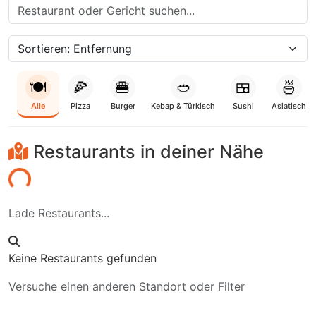
🍽️
🍕
🍔
🥙
🍱
🍜
Alle
Pizza
Burger
Kebap & Türkisch
Sushi
Asiatisch
Restaurants in deiner Nähe
aden...
Lade Restaurants...
Keine Restaurants gefunden
Versuche einen anderen Standort oder Filter