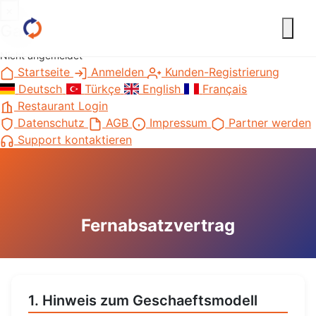
×
Gast
Nicht angemeldet
Startseite
Anmelden
Kunden-Registrierung
Deutsch
Türkçe
English
Français
Restaurant Login
Datenschutz
AGB
Impressum
Partner werden
Support kontaktieren
Fernabsatzvertrag
1. Hinweis zum Geschaeftsmodell