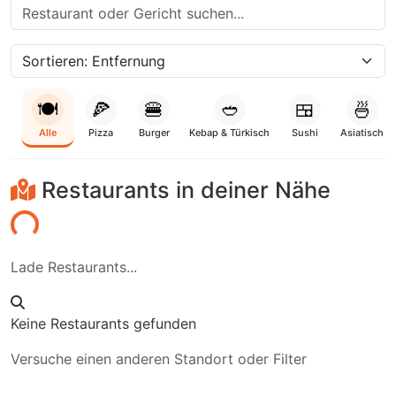
🍽️
🍕
🍔
🥙
🍱
🍜
Alle
Pizza
Burger
Kebap & Türkisch
Sushi
Asiatisch
Restaurants in deiner Nähe
aden...
Lade Restaurants...
Keine Restaurants gefunden
Versuche einen anderen Standort oder Filter