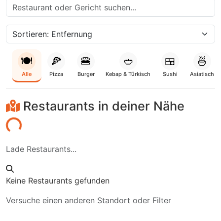
🍽️
🍕
🍔
🥙
🍱
🍜
Alle
Pizza
Burger
Kebap & Türkisch
Sushi
Asiatisch
Restaurants in deiner Nähe
aden...
Lade Restaurants...
Keine Restaurants gefunden
Versuche einen anderen Standort oder Filter