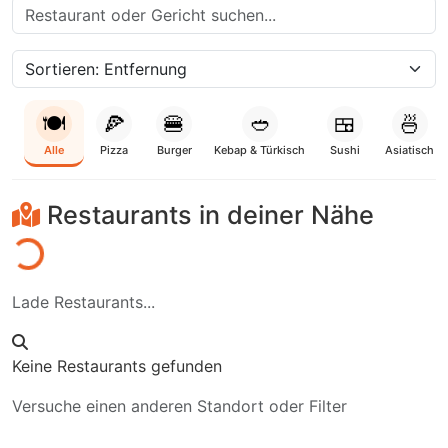
🍽️
🍕
🍔
🥙
🍱
🍜
Alle
Pizza
Burger
Kebap & Türkisch
Sushi
Asiatisch
Restaurants in deiner Nähe
aden...
Lade Restaurants...
Keine Restaurants gefunden
Versuche einen anderen Standort oder Filter