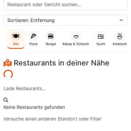
🍽️
🍕
🍔
🥙
🍱
🍜
Alle
Pizza
Burger
Kebap & Türkisch
Sushi
Asiatisch
Restaurants in deiner Nähe
den...
Lade Restaurants...
Keine Restaurants gefunden
Versuche einen anderen Standort oder Filter