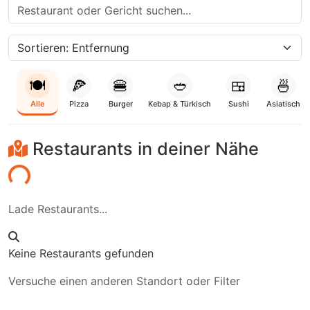
🍽️
🍕
🍔
🥙
🍱
🍜
Alle
Pizza
Burger
Kebap & Türkisch
Sushi
Asiatisch
Restaurants in deiner Nähe
den...
Lade Restaurants...
Keine Restaurants gefunden
Versuche einen anderen Standort oder Filter