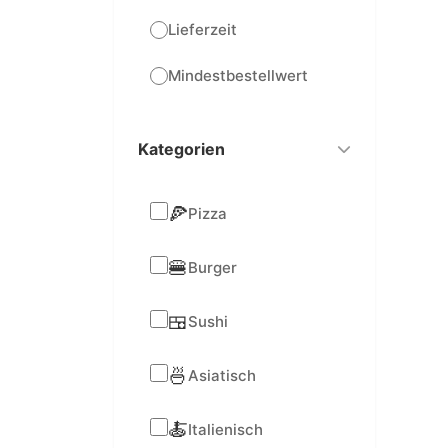
Lieferzeit
Mindestbestellwert
Kategorien
🍕
Pizza
🍔
Burger
🍱
Sushi
🍜
Asiatisch
🍝
Italienisch