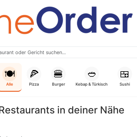
🍽️
🍕
🍔
🥙
🍱
Alle
Pizza
Burger
Kebap & Türkisch
Sushi
Restaurants in deiner Nähe