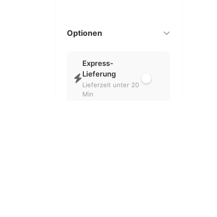
Optionen
Express-
Lieferung
Lieferzeit unter 20
Min
Nur geöffnet
Aktuell geöffnete
Partner
Kostenlose
Lieferung
Ohne
Liefergebühr