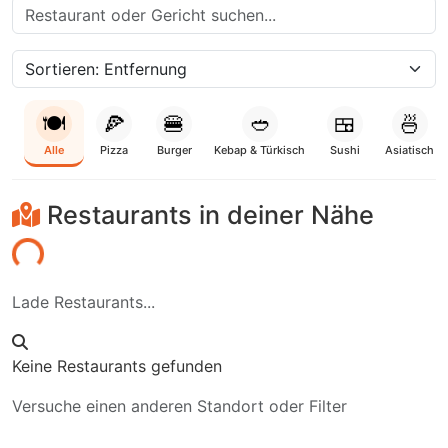
🍽️
🍕
🍔
🥙
🍱
🍜
Alle
Pizza
Burger
Kebap & Türkisch
Sushi
Asiatisch
Restaurants in deiner Nähe
aden...
Lade Restaurants...
Keine Restaurants gefunden
Versuche einen anderen Standort oder Filter