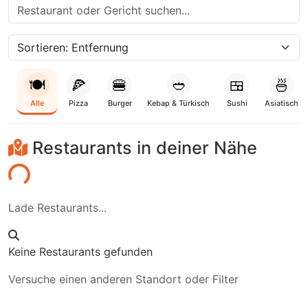
🍽️
🍕
🍔
🥙
🍱
🍜
Alle
Pizza
Burger
Kebap & Türkisch
Sushi
Asiatisch
Restaurants in deiner Nähe
den...
Lade Restaurants...
Keine Restaurants gefunden
Versuche einen anderen Standort oder Filter