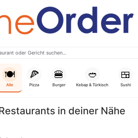
🍽️
🍕
🍔
🥙
🍱
Alle
Pizza
Burger
Kebap & Türkisch
Sushi
Restaurants in deiner Nähe