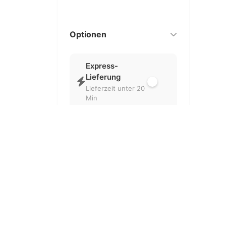
Optionen
Express-
Lieferung
Lieferzeit unter 20
Min
Nur geöffnet
Aktuell geöffnete
Partner
Kostenlose
Lieferung
Ohne
Liefergebühr