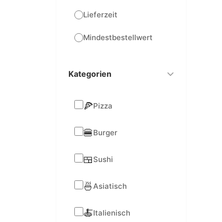
Lieferzeit
Mindestbestellwert
Kategorien
🍕
Pizza
🍔
Burger
🍱
Sushi
🍜
Asiatisch
🍝
Italienisch