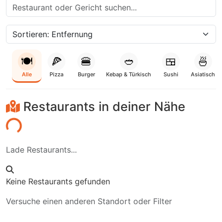
🍽️
🍕
🍔
🥙
🍱
🍜
Alle
Pizza
Burger
Kebap & Türkisch
Sushi
Asiatisch
Restaurants in deiner Nähe
den...
Lade Restaurants...
Keine Restaurants gefunden
Versuche einen anderen Standort oder Filter