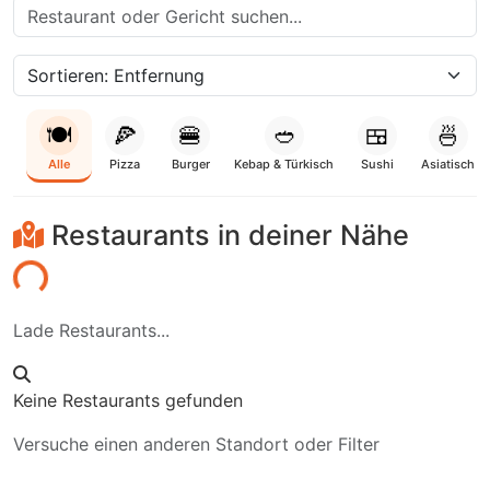
🍽️
🍕
🍔
🥙
🍱
🍜
Alle
Pizza
Burger
Kebap & Türkisch
Sushi
Asiatisch
Restaurants in deiner Nähe
den...
Lade Restaurants...
Keine Restaurants gefunden
Versuche einen anderen Standort oder Filter