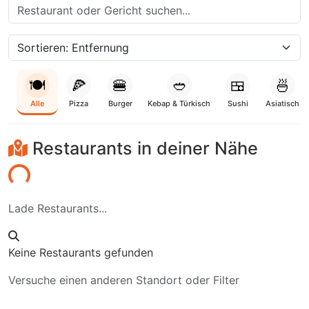
🍽️
🍕
🍔
🥙
🍱
🍜
Alle
Pizza
Burger
Kebap & Türkisch
Sushi
Asiatisch
Restaurants in deiner Nähe
aden...
Lade Restaurants...
Keine Restaurants gefunden
Versuche einen anderen Standort oder Filter