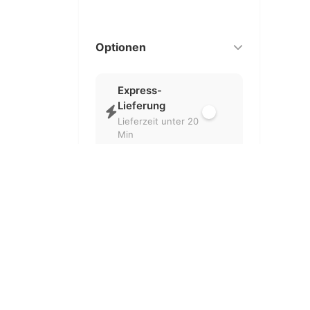
Optionen
Express-
Lieferung
Lieferzeit unter 20
Min
Nur geöffnet
Aktuell geöffnete
Partner
Kostenlose
Lieferung
Ohne
Liefergebühr