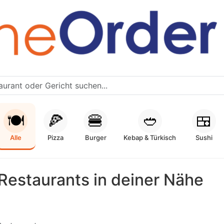
🍽️
🍕
🍔
🥙
🍱
Alle
Pizza
Burger
Kebap & Türkisch
Sushi
Restaurants in deiner Nähe