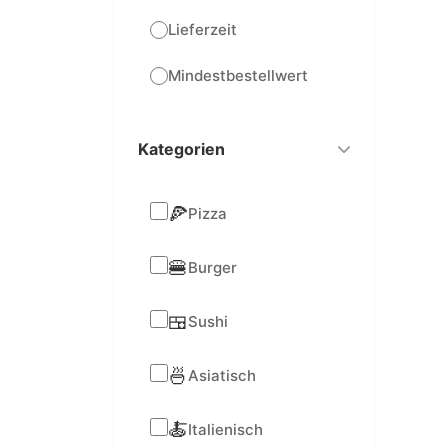
Lieferzeit
Mindestbestellwert
Kategorien
🍕
Pizza
🍔
Burger
🍱
Sushi
🍜
Asiatisch
🍝
Italienisch