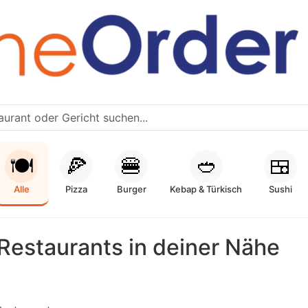
🍽️
🍕
🍔
🥙
🍱
Alle
Pizza
Burger
Kebap & Türkisch
Sushi
Restaurants in deiner Nähe