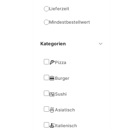
Lieferzeit
Mindestbestellwert
Kategorien
🍕
Pizza
🍔
Burger
🍱
Sushi
🍜
Asiatisch
🍝
Italienisch