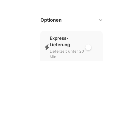
Optionen
Express-
Lieferung
Lieferzeit unter 20
Min
Nur geöffnet
Aktuell geöffnete
Partner
Kostenlose
Lieferung
Ohne
Liefergebühr