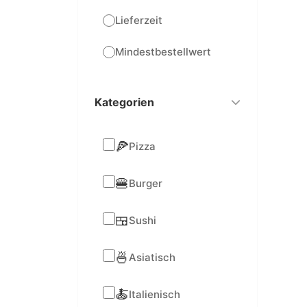
Lieferzeit
Mindestbestellwert
Kategorien
🍕
Pizza
🍔
Burger
🍱
Sushi
🍜
Asiatisch
🍝
Italienisch