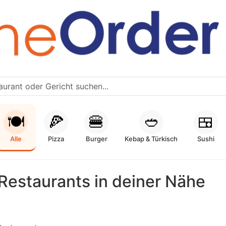
🍽️
🍕
🍔
🥙
🍱
Alle
Pizza
Burger
Kebap & Türkisch
Sushi
Restaurants in deiner Nähe