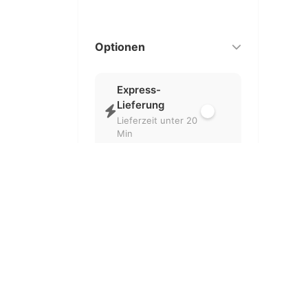
Optionen
Express-
Lieferung
Lieferzeit unter 20
Min
Nur geöffnet
Aktuell geöffnete
Partner
Kostenlose
Lieferung
Ohne
Liefergebühr