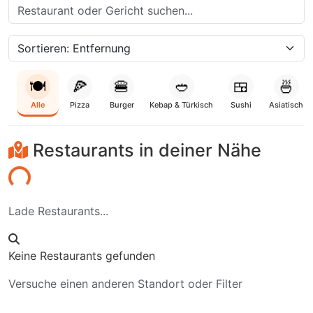
🍽️
🍕
🍔
🥙
🍱
🍜
Alle
Pizza
Burger
Kebap & Türkisch
Sushi
Asiatisch
Restaurants in deiner Nähe
aden...
Lade Restaurants...
Keine Restaurants gefunden
Versuche einen anderen Standort oder Filter