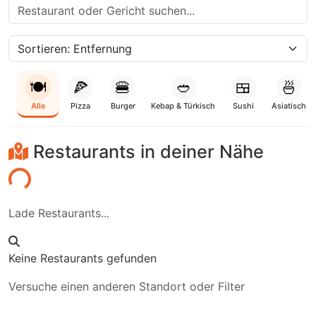
🍽️
🍕
🍔
🥙
🍱
🍜
Alle
Pizza
Burger
Kebap & Türkisch
Sushi
Asiatisch
Restaurants in deiner Nähe
den...
Lade Restaurants...
Keine Restaurants gefunden
Versuche einen anderen Standort oder Filter