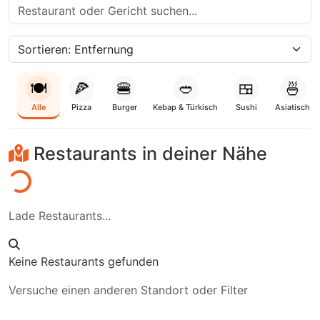
🍽️
🍕
🍔
🥙
🍱
🍜
Alle
Pizza
Burger
Kebap & Türkisch
Sushi
Asiatisch
Restaurants in deiner Nähe
den...
Lade Restaurants...
Keine Restaurants gefunden
Versuche einen anderen Standort oder Filter