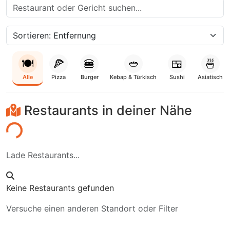
🍽️
🍕
🍔
🥙
🍱
🍜
Alle
Pizza
Burger
Kebap & Türkisch
Sushi
Asiatisch
Restaurants in deiner Nähe
den...
Lade Restaurants...
Keine Restaurants gefunden
Versuche einen anderen Standort oder Filter