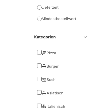
Lieferzeit
Mindestbestellwert
Kategorien
🍕
Pizza
🍔
Burger
🍱
Sushi
🍜
Asiatisch
🍝
Italienisch