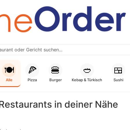
🍽️
🍕
🍔
🥙
🍱
Alle
Pizza
Burger
Kebap & Türkisch
Sushi
Restaurants in deiner Nähe