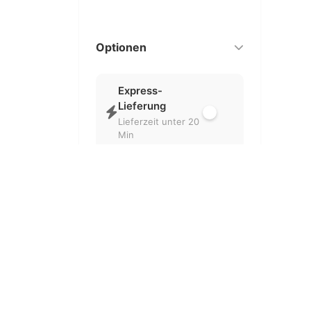
Optionen
Express-
Lieferung
Lieferzeit unter 20
Min
Nur geöffnet
Aktuell geöffnete
Partner
Kostenlose
Lieferung
Ohne
Liefergebühr