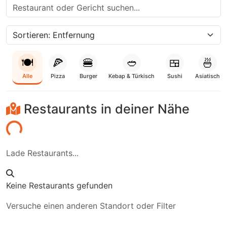
🍽️
🍕
🍔
🥙
🍱
🍜
Alle
Pizza
Burger
Kebap & Türkisch
Sushi
Asiatisch
Restaurants in deiner Nähe
aden...
Lade Restaurants...
Keine Restaurants gefunden
Versuche einen anderen Standort oder Filter