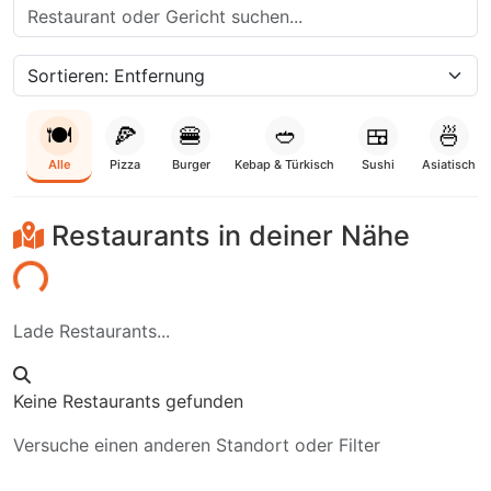
🍽️
🍕
🍔
🥙
🍱
🍜
Alle
Pizza
Burger
Kebap & Türkisch
Sushi
Asiatisch
Restaurants in deiner Nähe
den...
Lade Restaurants...
Keine Restaurants gefunden
Versuche einen anderen Standort oder Filter