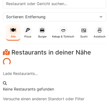
🍽️
🍕
🍔
🥙
🍱
🍜
Alle
Pizza
Burger
Kebap & Türkisch
Sushi
Asiatisch
Restaurants in deiner Nähe
aden...
Lade Restaurants...
Keine Restaurants gefunden
Versuche einen anderen Standort oder Filter