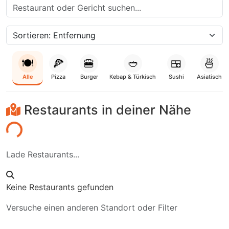
🍽️
🍕
🍔
🥙
🍱
🍜
Alle
Pizza
Burger
Kebap & Türkisch
Sushi
Asiatisch
Restaurants in deiner Nähe
den...
Lade Restaurants...
Keine Restaurants gefunden
Versuche einen anderen Standort oder Filter