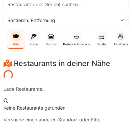
🍽️
🍕
🍔
🥙
🍱
🍜
Alle
Pizza
Burger
Kebap & Türkisch
Sushi
Asiatisch
Restaurants in deiner Nähe
den...
Lade Restaurants...
Keine Restaurants gefunden
Versuche einen anderen Standort oder Filter