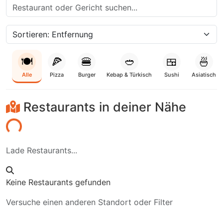
🍽️
🍕
🍔
🥙
🍱
🍜
Alle
Pizza
Burger
Kebap & Türkisch
Sushi
Asiatisch
Restaurants in deiner Nähe
aden...
Lade Restaurants...
Keine Restaurants gefunden
Versuche einen anderen Standort oder Filter