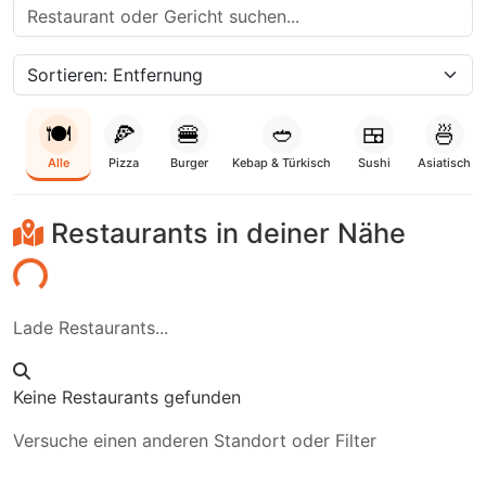
🍽️
🍕
🍔
🥙
🍱
🍜
Alle
Pizza
Burger
Kebap & Türkisch
Sushi
Asiatisch
Restaurants in deiner Nähe
den...
Lade Restaurants...
Keine Restaurants gefunden
Versuche einen anderen Standort oder Filter