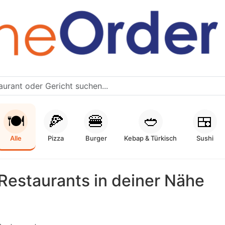
🍽️
🍕
🍔
🥙
🍱
Alle
Pizza
Burger
Kebap & Türkisch
Sushi
Restaurants in deiner Nähe