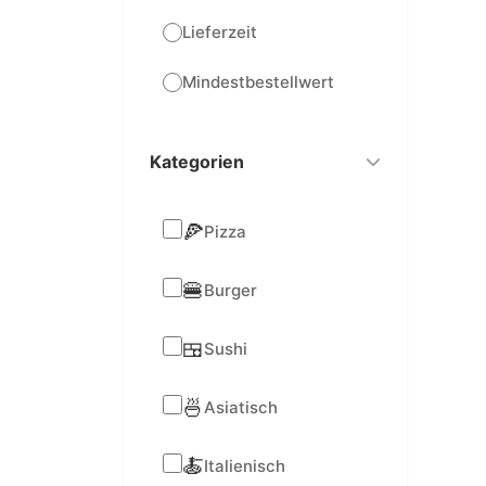
Lieferzeit
Mindestbestellwert
Kategorien
🍕
Pizza
🍔
Burger
🍱
Sushi
🍜
Asiatisch
🍝
Italienisch