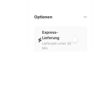
Optionen
Express-
Lieferung
Lieferzeit unter 20
Min
Nur geöffnet
Aktuell geöffnete
Partner
Kostenlose
Lieferung
Ohne
Liefergebühr