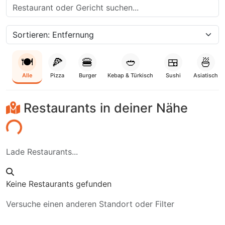
🍽️
🍕
🍔
🥙
🍱
🍜
Alle
Pizza
Burger
Kebap & Türkisch
Sushi
Asiatisch
Restaurants in deiner Nähe
den...
Lade Restaurants...
Keine Restaurants gefunden
Versuche einen anderen Standort oder Filter