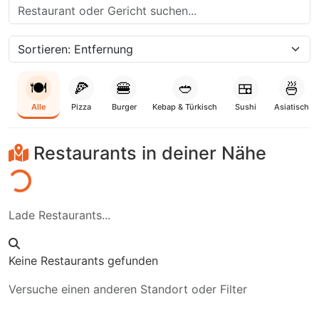
🍽️
🍕
🍔
🥙
🍱
🍜
Alle
Pizza
Burger
Kebap & Türkisch
Sushi
Asiatisch
Restaurants in deiner Nähe
aden...
Lade Restaurants...
Keine Restaurants gefunden
Versuche einen anderen Standort oder Filter