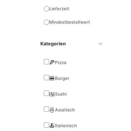
Lieferzeit
Mindestbestellwert
Kategorien
🍕
Pizza
🍔
Burger
🍱
Sushi
🍜
Asiatisch
🍝
Italienisch