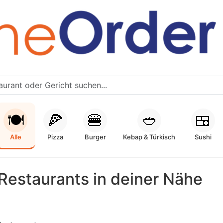
🍽️
🍕
🍔
🥙
🍱
Alle
Pizza
Burger
Kebap & Türkisch
Sushi
Restaurants in deiner Nähe