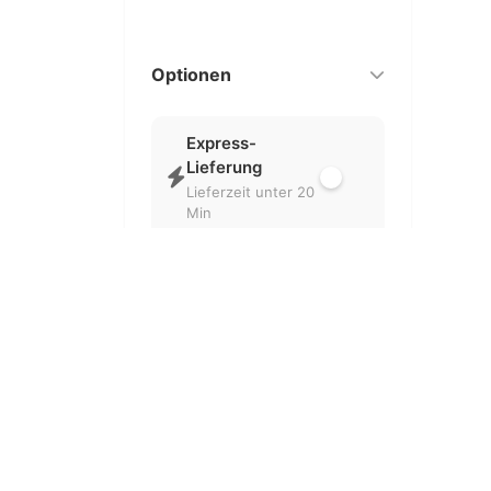
Optionen
Express-
Lieferung
Lieferzeit unter 20
Min
Nur geöffnet
Aktuell geöffnete
Partner
Kostenlose
Lieferung
Ohne
Liefergebühr