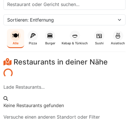
🍽️
🍕
🍔
🥙
🍱
🍜
Alle
Pizza
Burger
Kebap & Türkisch
Sushi
Asiatisch
Restaurants in deiner Nähe
aden...
Lade Restaurants...
Keine Restaurants gefunden
Versuche einen anderen Standort oder Filter