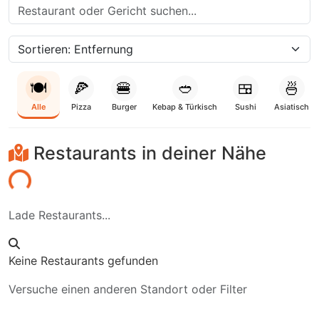
🍽️
🍕
🍔
🥙
🍱
🍜
Alle
Pizza
Burger
Kebap & Türkisch
Sushi
Asiatisch
Restaurants in deiner Nähe
aden...
Lade Restaurants...
Keine Restaurants gefunden
Versuche einen anderen Standort oder Filter