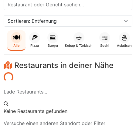
🍽️
🍕
🍔
🥙
🍱
🍜
Alle
Pizza
Burger
Kebap & Türkisch
Sushi
Asiatisch
Restaurants in deiner Nähe
aden...
Lade Restaurants...
Keine Restaurants gefunden
Versuche einen anderen Standort oder Filter