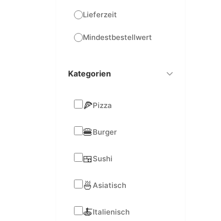
Lieferzeit
Mindestbestellwert
Kategorien
🍕
Pizza
🍔
Burger
🍱
Sushi
🍜
Asiatisch
🍝
Italienisch