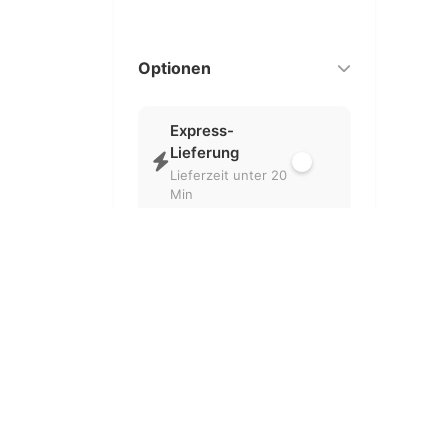
Optionen
Express-
Lieferung
Lieferzeit unter 20
Min
Nur geöffnet
Aktuell geöffnete
Partner
Kostenlose
Lieferung
Ohne
Liefergebühr