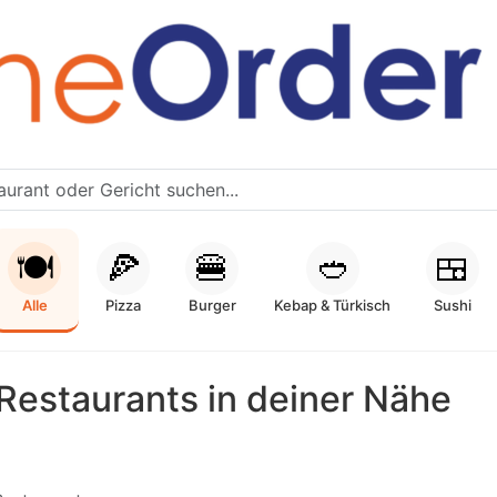
🍽️
🍕
🍔
🥙
🍱
Alle
Pizza
Burger
Kebap & Türkisch
Sushi
Restaurants in deiner Nähe