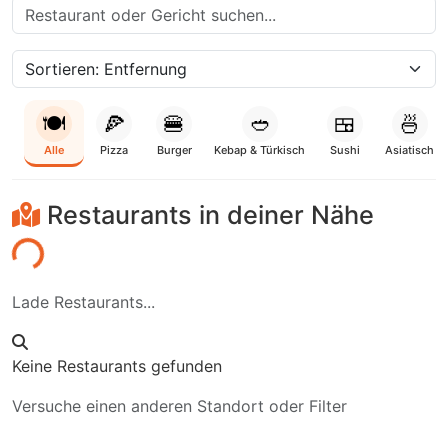
🍽️
🍕
🍔
🥙
🍱
🍜
Alle
Pizza
Burger
Kebap & Türkisch
Sushi
Asiatisch
Restaurants in deiner Nähe
den...
Lade Restaurants...
Keine Restaurants gefunden
Versuche einen anderen Standort oder Filter