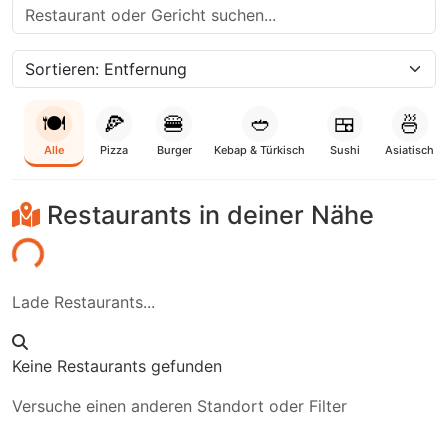
🍽️
🍕
🍔
🥙
🍱
🍜
Alle
Pizza
Burger
Kebap & Türkisch
Sushi
Asiatisch
Restaurants in deiner Nähe
den...
Lade Restaurants...
Keine Restaurants gefunden
Versuche einen anderen Standort oder Filter