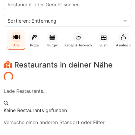
🍽️
🍕
🍔
🥙
🍱
🍜
Alle
Pizza
Burger
Kebap & Türkisch
Sushi
Asiatisch
Restaurants in deiner Nähe
aden...
Lade Restaurants...
Keine Restaurants gefunden
Versuche einen anderen Standort oder Filter