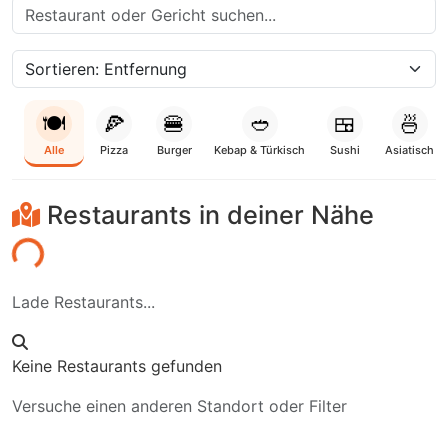
🍽️
🍕
🍔
🥙
🍱
🍜
Alle
Pizza
Burger
Kebap & Türkisch
Sushi
Asiatisch
Restaurants in deiner Nähe
den...
Lade Restaurants...
Keine Restaurants gefunden
Versuche einen anderen Standort oder Filter