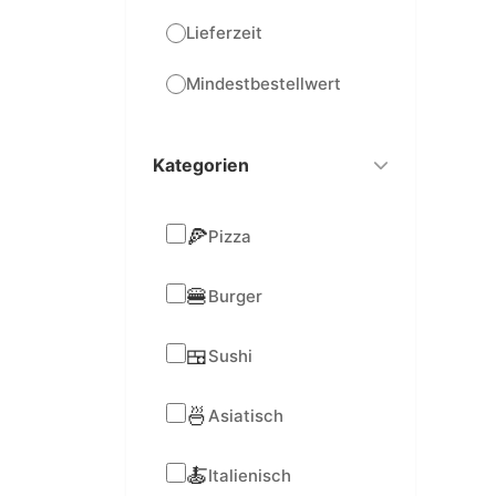
Lieferzeit
Mindestbestellwert
Kategorien
🍕
Pizza
🍔
Burger
🍱
Sushi
🍜
Asiatisch
🍝
Italienisch