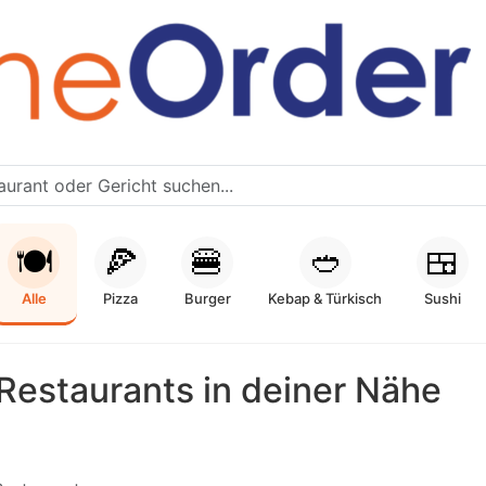
🍽️
🍕
🍔
🥙
🍱
Alle
Pizza
Burger
Kebap & Türkisch
Sushi
Restaurants in deiner Nähe