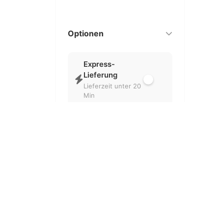
Optionen
Express-
Lieferung
Lieferzeit unter 20
Min
Nur geöffnet
Aktuell geöffnete
Partner
Kostenlose
Lieferung
Ohne
Liefergebühr