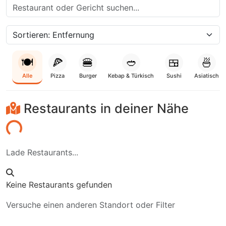
🍽️
🍕
🍔
🥙
🍱
🍜
Alle
Pizza
Burger
Kebap & Türkisch
Sushi
Asiatisch
Restaurants in deiner Nähe
Laden...
Lade Restaurants...
Keine Restaurants gefunden
Versuche einen anderen Standort oder Filter