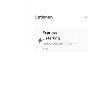
Optionen
Express-
Lieferung
Lieferzeit unter 20
Min
Nur geöffnet
Aktuell geöffnete
Partner
Kostenlose
Lieferung
Ohne
Liefergebühr