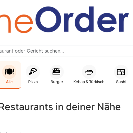
🍽️
🍕
🍔
🥙
🍱
Alle
Pizza
Burger
Kebap & Türkisch
Sushi
Restaurants in deiner Nähe