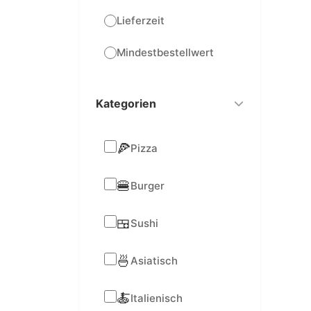
Lieferzeit
Mindestbestellwert
Kategorien
🍕
Pizza
🍔
Burger
🍱
Sushi
🍜
Asiatisch
🍝
Italienisch