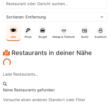
🍽️
🍕
🍔
🥙
🍱
🍜
Alle
Pizza
Burger
Kebap & Türkisch
Sushi
Asiatisch
Restaurants in deiner Nähe
aden...
Lade Restaurants...
Keine Restaurants gefunden
Versuche einen anderen Standort oder Filter