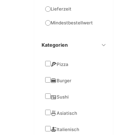
Lieferzeit
Mindestbestellwert
Kategorien
🍕
Pizza
🍔
Burger
🍱
Sushi
🍜
Asiatisch
🍝
Italienisch