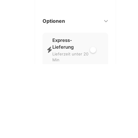
Optionen
Express-
Lieferung
Lieferzeit unter 20
Min
Nur geöffnet
Aktuell geöffnete
Partner
Kostenlose
Lieferung
Ohne
Liefergebühr