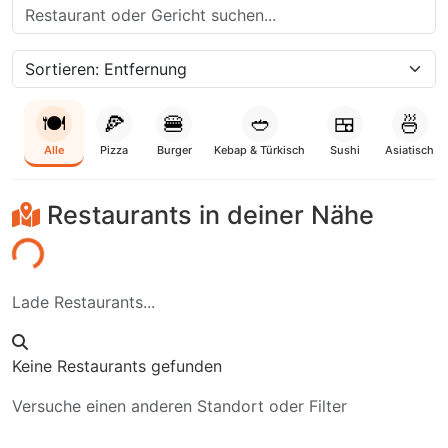
🍽️
🍕
🍔
🥙
🍱
🍜
Alle
Pizza
Burger
Kebap & Türkisch
Sushi
Asiatisch
Restaurants in deiner Nähe
den...
Lade Restaurants...
Keine Restaurants gefunden
Versuche einen anderen Standort oder Filter