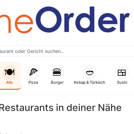
🍽️
🍕
🍔
🥙
🍱
Alle
Pizza
Burger
Kebap & Türkisch
Sushi
Restaurants in deiner Nähe