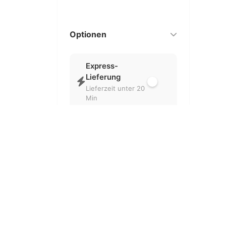
Optionen
Express-
Lieferung
Lieferzeit unter 20
Min
Nur geöffnet
Aktuell geöffnete
Partner
Kostenlose
Lieferung
Ohne
Liefergebühr