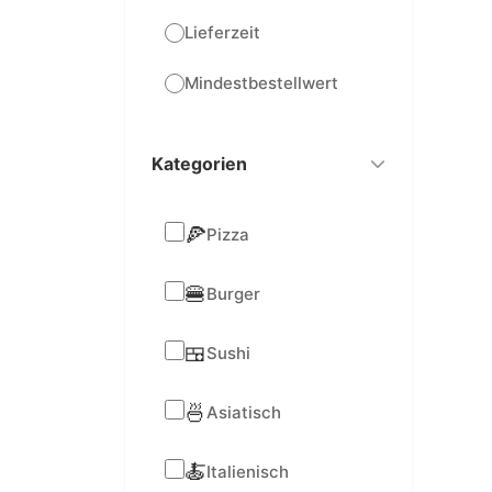
Lieferzeit
Mindestbestellwert
Kategorien
🍕
Pizza
🍔
Burger
🍱
Sushi
🍜
Asiatisch
🍝
Italienisch