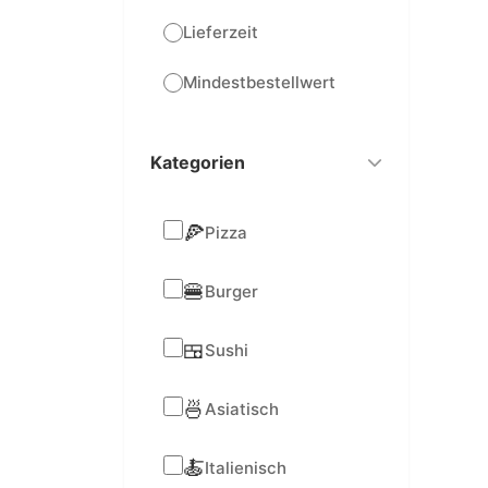
Lieferzeit
Mindestbestellwert
Kategorien
🍕
Pizza
🍔
Burger
🍱
Sushi
🍜
Asiatisch
🍝
Italienisch