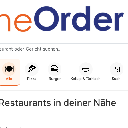
🍽️
🍕
🍔
🥙
🍱
Alle
Pizza
Burger
Kebap & Türkisch
Sushi
Restaurants in deiner Nähe