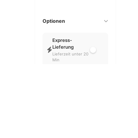
Optionen
Express-
Lieferung
Lieferzeit unter 20
Min
Nur geöffnet
Aktuell geöffnete
Partner
Kostenlose
Lieferung
Ohne
Liefergebühr