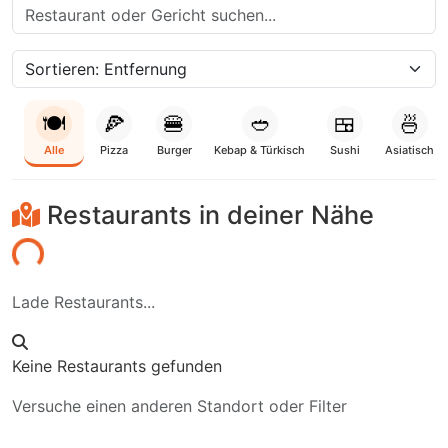
🍽️
🍕
🍔
🥙
🍱
🍜
Alle
Pizza
Burger
Kebap & Türkisch
Sushi
Asiatisch
Restaurants in deiner Nähe
aden...
Lade Restaurants...
Keine Restaurants gefunden
Versuche einen anderen Standort oder Filter